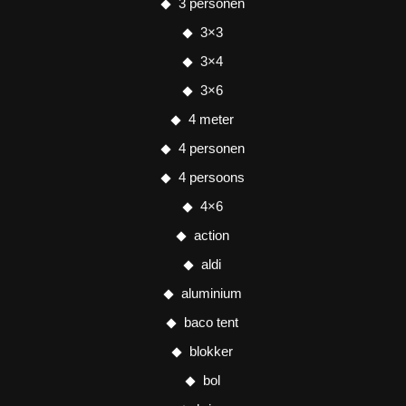
3 personen
3×3
3×4
3×6
4 meter
4 personen
4 persoons
4×6
action
aldi
aluminium
baco tent
blokker
bol