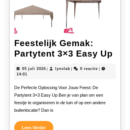
Feestelijk Gemak:
Fees
Partytent 3×3 Easy Up
Gem
05
lynxlab
05 juli 2026
lynxlab
0 reactie
|
|
|
Par
juli
14:01
2026
3×3
De Perfecte Oplossing Voor Jouw Feest: De
Eas
Partytent 3×3 Easy Up Ben je van plan om een
feestje te organiseren in de tuin of op een andere
Up
buitenlocatie? Dan is
Lees
Lees Verder