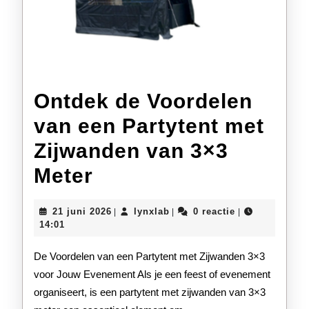
Ontdek de Voordelen
van een Partytent met
Zijwanden van 3×3
Ontdek
Meter
de
21
lynxlab
21 juni 2026
lynxlab
0 reactie
|
|
|
Voordelen
juni
14:01
2026
van
De Voordelen van een Partytent met Zijwanden 3×3
een
voor Jouw Evenement Als je een feest of evenement
organiseert, is een partytent met zijwanden van 3×3
Partytent