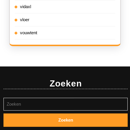
vidaxl
vloer
vouwtent
Zoeken
Zoeken
naar: