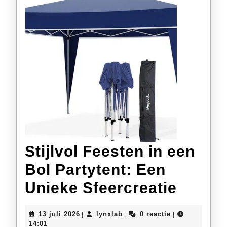
Stijlvol Feesten in een
Bol Partytent: Een
Stijlvo
Unieke Sfeercreatie
Feest
13
lynxlab
13 juli 2026
lynxlab
0 reactie
|
|
|
in
juli
14:01