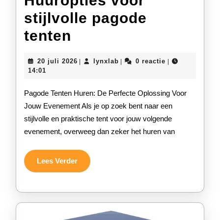
Huuropties voor
stijlvolle pagode
Huuropties
tenten
voor
20
lynxlab
20 juli 2026
lynxlab
0 reactie
|
|
|
stijlvolle
juli
14:01
2026
pagode
Pagode Tenten Huren: De Perfecte Oplossing Voor
tenten
Jouw Evenement Als je op zoek bent naar een
stijlvolle en praktische tent voor jouw volgende
evenement, overweeg dan zeker het huren van
Lees
Lees Verder
Verder