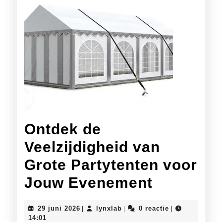
Ontdek de
Veelzijdigheid van
Grote Partytenten voor
Ontdek
Jouw Evenement
de
29
lynxlab
29 juni 2026
lynxlab
0 reactie
|
|
|
Veelzijdi
juni
14:01