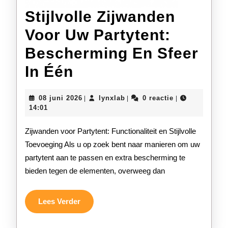
Stijlvolle Zijwanden
Voor Uw Partytent:
Bescherming En Sfeer
Stijlvolle
In Één
Zijwanden
08
lynxlab
08 juni 2026
lynxlab
0 reactie
|
|
|
Voor
juni
14:01
2026
Uw
Zijwanden voor Partytent: Functionaliteit en Stijlvolle
Partytent:
Toevoeging Als u op zoek bent naar manieren om uw
partytent aan te passen en extra bescherming te
Bescherming
bieden tegen de elementen, overweeg dan
En
Sfeer
Lees
Lees Verder
Verder
In