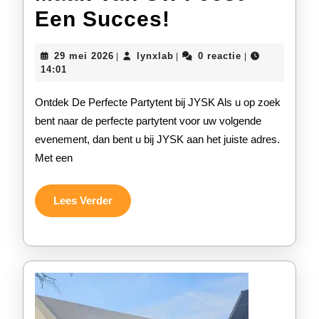
Vind
Een Succes!
De
29
lynxlab
29 mei 2026
lynxlab
0 reactie
|
|
|
Ideale
mei
14:01
2026
Partytent
Ontdek De Perfecte Partytent bij JYSK Als u op zoek
Bij
bent naar de perfecte partytent voor uw volgende
evenement, dan bent u bij JYSK aan het juiste adres.
JYSK
Met een
–
Maak
Lees
Lees Verder
Verder
Van
Uw
Feest
Een