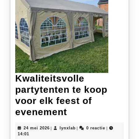
Succes!
Kwaliteitsvolle
partytenten te koop
voor elk feest of
Kwaliteitsvolle
evenement
partytenten
24
lynxlab
24 mei 2026
lynxlab
0 reactie
|
|
|
te
mei
14:01