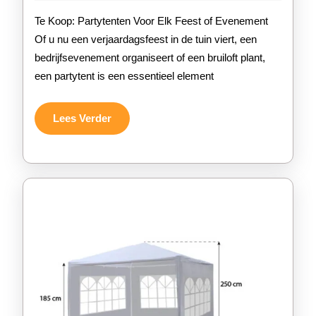
2026
koop
Te Koop: Partytenten Voor Elk Feest of Evenement
voor
Of u nu een verjaardagsfeest in de tuin viert, een
bedrijfsevenement organiseert of een bruiloft plant,
elk
een partytent is een essentieel element
feest
of
Lees
Lees Verder
Verder
evenement