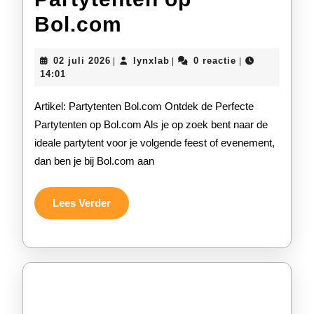
Ontdek
Bol.com
de
02
lynxlab
02 juli 2026
lynxlab
0 reactie
|
|
|
Diverse
juli
14:01
2026
Partytenten
Artikel: Partytenten Bol.com Ontdek de Perfecte
op
Partytenten op Bol.com Als je op zoek bent naar de
ideale partytent voor je volgende feest of evenement,
Bol.com
dan ben je bij Bol.com aan
Lees
Lees Verder
Verder