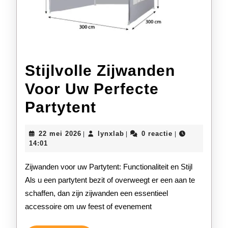
Stijlvolle Zijwanden
Voor Uw Perfecte
Stijlvolle
Partytent
Zijwanden
22
lynxlab
22 mei 2026
lynxlab
0 reactie
|
|
|
Voor
mei
14:01
2026
Uw
Zijwanden voor uw Partytent: Functionaliteit en Stijl
Perfecte
Als u een partytent bezit of overweegt er een aan te
schaffen, dan zijn zijwanden een essentieel
Partytent
accessoire om uw feest of evenement