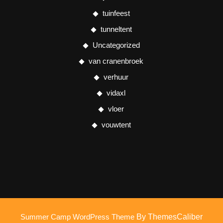
tuinfeest
tunneltent
Uncategorized
van cranenbroek
verhuur
vidaxl
vloer
vouwtent
Summer Camp WordPress Theme
By ThemesCaliber