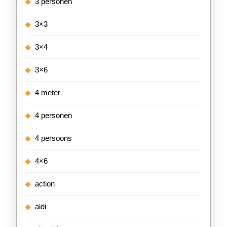
3 personen
3×3
3×4
3×6
4 meter
4 personen
4 persoons
4×6
action
aldi