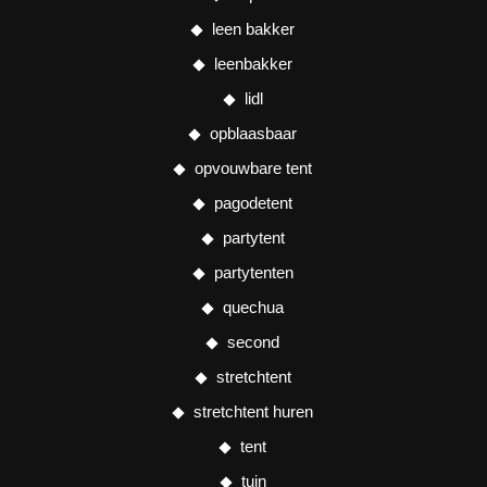
leen bakker
leenbakker
lidl
opblaasbaar
opvouwbare tent
pagodetent
partytent
partytenten
quechua
second
stretchtent
stretchtent huren
tent
tuin