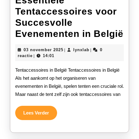
Essentiële
Tentaccessoires voor
Succesvolle
Ess
Evenementen in België
Ten
03
lynxlab
03 november 2025
lynxlab
0
|
|
vo
november
reactie
14:01
|
2025
Suc
Tentaccessoires in België Tentaccessoires in België
Ev
Als het aankomt op het organiseren van
evenementen in België, spelen tenten een cruciale rol.
in
Maar naast de tent zelf zijn ook tentaccessoires van
Bel
Lees
Lees Verder
Verder