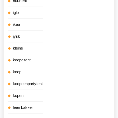
huurtent
iglo
ikea
jysk
kleine
koepeltent
koop
koopeenpartytent
kopen
leen bakker