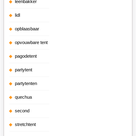
leenbakker
lidl
opblaasbaar
opvouwbare tent
pagodetent
partytent
partytenten
quechua
second
stretchtent