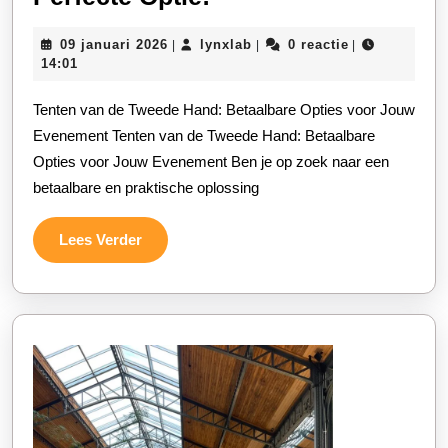
Tenten
09
lynxlab
09 januari 2026
lynxlab
0 reactie
|
|
|
van
januari
14:01
de
2026
Tenten van de Tweede Hand: Betaalbare Opties voor Jouw
Tweede
Evenement Tenten van de Tweede Hand: Betaalbare
Hand:
Opties voor Jouw Evenement Ben je op zoek naar een
Vind
betaalbare en praktische oplossing
Jouw
Perfecte
Lees
Lees Verder
Optie!
Verder