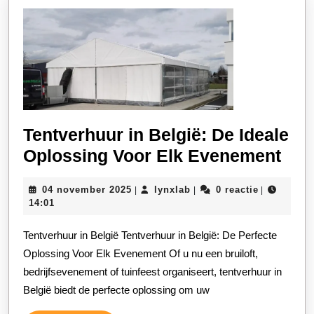
Tentverhuur in België: De Ideale
Ten
Oplossing Voor Elk Evenement
in
04
lynxlab
04 november 2025
lynxlab
0 reactie
|
|
|
Belg
november
14:01
De
2025
Tentverhuur in België Tentverhuur in België: De Perfecte
Idea
Oplossing Voor Elk Evenement Of u nu een bruiloft,
Opl
bedrijfsevenement of tuinfeest organiseert, tentverhuur in
Voo
België biedt de perfecte oplossing om uw
Elk