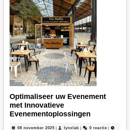
Optimaliseer uw Evenement
met Innovatieve
Optimalise
Evenementoplossingen
uw
08
lynxlab
08 november 2025
lynxlab
0 reactie
|
|
|