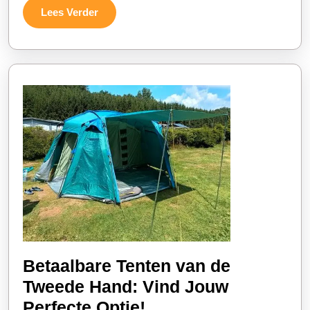
Eve
Lees
Lees Verder
Verder
Betaalbare Tenten van de
Tweede Hand: Vind Jouw
Betaalbare
Perfecte Optie!