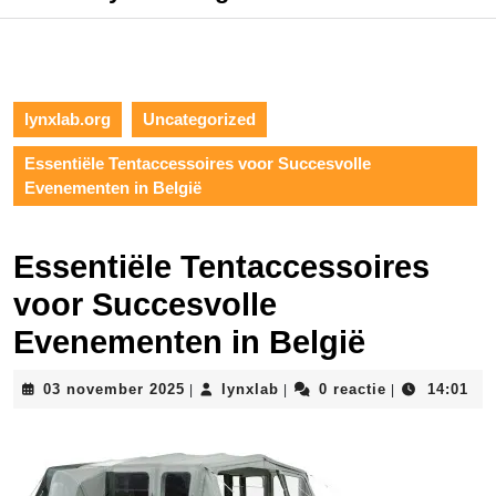
lynxlab.org
Uncategorized
Essentiële Tentaccessoires voor Succesvolle
Evenementen in België
Essentiële Tentaccessoires
voor Succesvolle
Evenementen in België
03
lynxlab
03 november 2025
lynxlab
0 reactie
14:01
|
|
|
november
2025