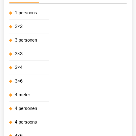
1 persoons
2×2
3 personen
3×3
3×4
3×6
4 meter
4 personen
4 persoons
4×6