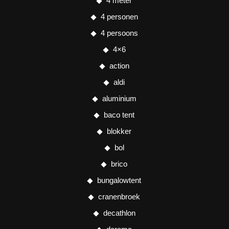
4 meter
4 personen
4 persoons
4×6
action
aldi
aluminium
baco tent
blokker
bol
brico
bungalowtent
cranenbroek
decathlon