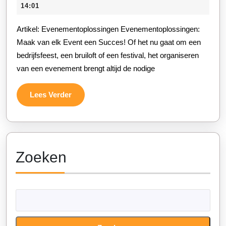
Evenement
november
14:01
met
2025
Artikel: Evenementoplossingen Evenementoplossingen:
Innovatieve
Maak van elk Event een Succes! Of het nu gaat om een
Evenement
bedrijfsfeest, een bruiloft of een festival, het organiseren
van een evenement brengt altijd de nodige
Lees
Lees Verder
Verder
Zoeken