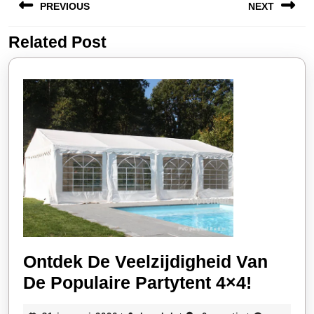
PREVIOUS
NEXT
Related Post
Vorige
Volgende
bericht:
bericht:
Ontdek De Veelzijdigheid Van
Ontdek
De Populaire Partytent 4×4!
De