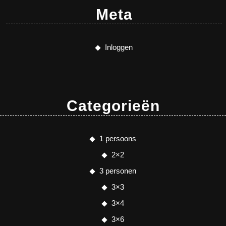
Meta
Inloggen
Categorieën
1 persoons
2×2
3 personen
3×3
3×4
3×6