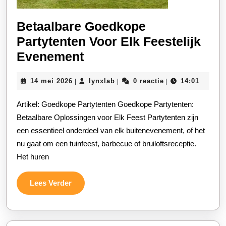
Betaalbare Goedkope
Partytenten Voor Elk Feestelijk
Betaalbare
Evenement
Goedkope
14
lynxlab
14 mei 2026
lynxlab
0 reactie
14:01
|
|
|
Partytenten
mei
Voor
2026
Artikel: Goedkope Partytenten Goedkope Partytenten:
Elk
Betaalbare Oplossingen voor Elk Feest Partytenten zijn
Feestelijk
een essentieel onderdeel van elk buitenevenement, of het
nu gaat om een tuinfeest, barbecue of bruiloftsreceptie.
Evenement
Het huren
Lees
Lees Verder
Verder