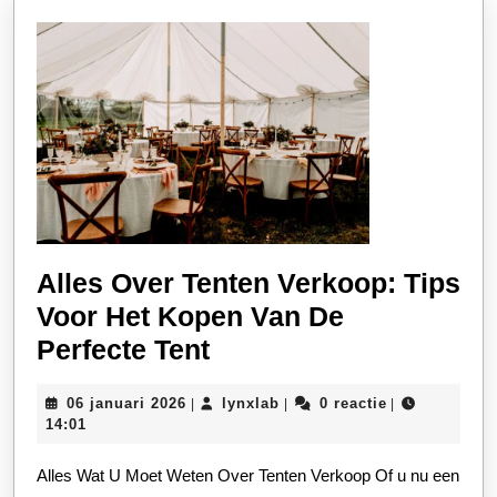
Alles Over Tenten Verkoop: Tips
Voor Het Kopen Van De
Alles
Perfecte Tent
Over
06
lynxlab
06 januari 2026
lynxlab
0 reactie
|
|
|
Tenten
januari
14:01
Verkoop:
2026
Alles Wat U Moet Weten Over Tenten Verkoop Of u nu een
Tips