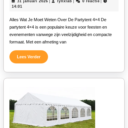
31
lynxlab
31 januari 2026
lynxlab
0 reactie
|
|
|
Veelzij
januari
14:01
Van
2026
Alles Wat Je Moet Weten Over De Partytent 4×4 De
De
partytent 4×4 is een populaire keuze voor feesten en
Populai
evenementen vanwege zijn veelzijdigheid en compacte
Partyte
formaat. Met een afmeting van
4×4!
Lees
Lees Verder
Verder