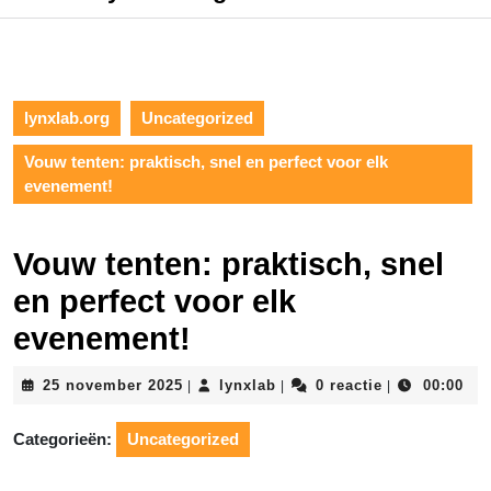
lynxlab.org
Uncategorized
Vouw tenten: praktisch, snel en perfect voor elk
evenement!
Vouw tenten: praktisch, snel
en perfect voor elk
evenement!
25
lynxlab
25 november 2025
lynxlab
0 reactie
00:00
|
|
|
november
2025
Categorieën:
Uncategorized