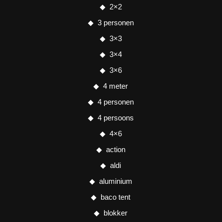
2×2
3 personen
3×3
3×4
3×6
4 meter
4 personen
4 persoons
4×6
action
aldi
aluminium
baco tent
blokker