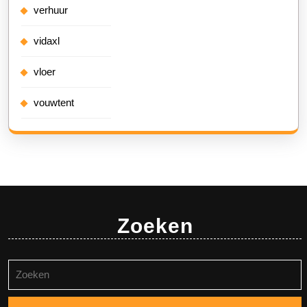
verhuur
vidaxl
vloer
vouwtent
Zoeken
Zoeken
naar: