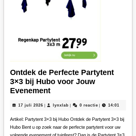
Ontdek de Perfecte Partytent
3×3 bij Hubo voor Jouw
Ontdek
Evenement
de
17
lynxlab
17 juli 2026
lynxlab
0 reactie
14:01
|
|
|
Perfecte
juli
Partytent
2026
Artikel: Partytent 3×3 bij Hubo Ontdek de Partytent 3×3 bij
3×3
Hubo Bent u op zoek naar de perfecte partytent voor uw
bij
volgende evenement of tuinfeest? Dan is de Partytent 3×3