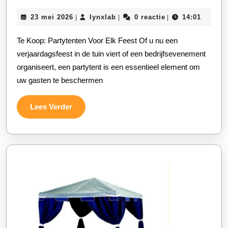
Aanbod:
23
lynxlab
23 mei 2026
lynxlab
0 reactie
14:01
|
|
|
Diverse
mei
Partytenten
2026
Te Koop: Partytenten Voor Elk Feest Of u nu een
te
verjaardagsfeest in de tuin viert of een bedrijfsevenement
Koop
organiseert, een partytent is een essentieel element om
uw gasten te beschermen
Lees
Lees Verder
Verder