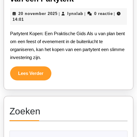
Tips
20
lynxlab
20 november 2025
lynxlab
0 reactie
|
|
|
voor
november
14:01
het
2025
Partytent Kopen: Een Praktische Gids Als u van plan bent
Kopen
om een feest of evenement in de buitenlucht te
van
organiseren, kan het kopen van een partytent een slimme
een
investering zijn.
Partytent
Lees
Lees Verder
Verder
Zoeken