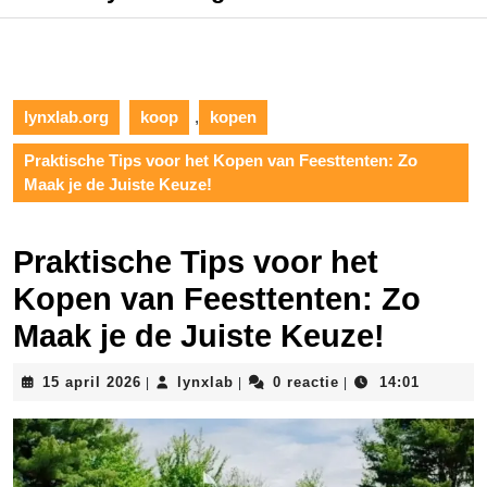
lynxlab.org
koop
,
kopen
Praktische Tips voor het Kopen van Feesttenten: Zo
Maak je de Juiste Keuze!
Praktische Tips voor het
Kopen van Feesttenten: Zo
Maak je de Juiste Keuze!
15
lynxlab
15 april 2026
lynxlab
0 reactie
14:01
|
|
|
april
2026