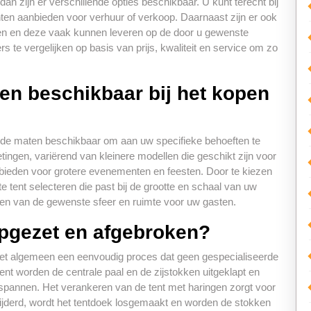
dan zijn er verschillende opties beschikbaar. U kunt terecht bij
nten aanbieden voor verhuur of verkoop. Daarnaast zijn er ook
open en deze vaak kunnen leveren op de door u gewenste
s te vergelijken op basis van prijs, kwaliteit en service om zo
ten beschikbaar bij het kopen
lende maten beschikbaar om aan uw specifieke behoeften te
etingen, variërend van kleinere modellen die geschikt zijn voor
e bieden voor grotere evenementen en feesten. Door te kiezen
te tent selecteren die past bij de grootte en schaal van uw
eëren van de gewenste sfeer en ruimte voor uw gasten.
opgezet en afgebroken?
 het algemeen een eenvoudig proces dat geen gespecialiseerde
tent worden de centrale paal en de zijstokken uitgeklapt en
espannen. Het verankeren van de tent met haringen zorgt voor
rwijderd, wordt het tentdoek losgemaakt en worden de stokken