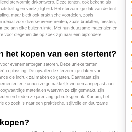
allend stervormig dakontwerp. Deze tenten, ook bekend als
uitstraling en veelzijdigheid. Het stervormige dak van de tent
straling, maar biedt ook praktische voordelen, zoals
n ideaal voor diverse evenementen, zoals bruiloften, feesten,
ur toe aan elke buitenruimte. Met hun duurzame materialen en
ze voor diegenen die op zoek zijn naar een bijzondere
n het kopen van een stertent?
n voor evenementorganisatoren. Deze unieke tenten
n één oplossing. De opvallende stervormige daken van
ance die indruk zal maken op gasten. Daarnaast zijn
venementen en kunnen ze gemakkelijk worden aangepast aan
 hoogwaardige materialen waarvan ze zijn gemaakt, zijn
eden en bieden ze jarenlang gebruiksgemak. Kortom, het
e op zoek is naar een praktische, stijlvolle en duurzame
t kopen?