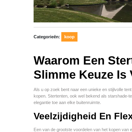
Categorieën:
koop
Waarom Een Ster
Slimme Keuze Is
Als u op zoek bent naar een unieke en stijlvolle t
kopen. Stertenten, ook wel bekend als starshade-ten
elegantie toe aan elke buitenruimte.
Veelzijdigheid En Flexi
Een van de grootste voordelen van het kopen van een