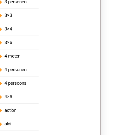
3 personen
3×3
3×4
3×6
4 meter
4 personen
4 persoons
4×6
action
aldi