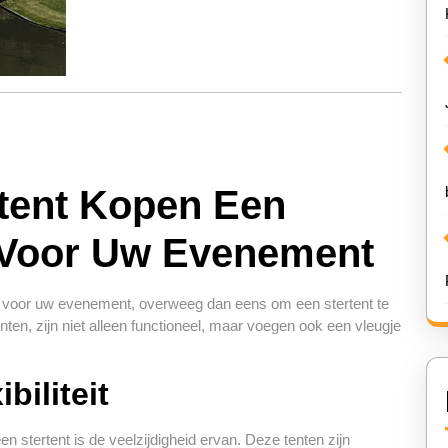
tent Kopen Een
 Voor Uw Evenement
ent voor uw evenement, overweeg dan eens om een stertent te
ten, zijn niet alleen functioneel, maar voegen ook een vleugje
biliteit
 stertent is de veelzijdigheid ervan. Deze tenten zijn