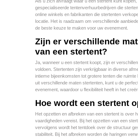
Als u zich afvraagt waar u een stertent kunt kopen, 
gespecialiseerde tentenverhuurbedrijven die sterte
online winkels en fabrikanten die stertenten verk
locatie. Het is raadzaam om verschillende aanbieder
de beste keuze te maken voor uw evenement.
Zijn er verschillende ma
van een stertent?
Ja, wanneer u een stertent koopt, zijn er verschil
voldoen. Stertenten zijn verkrijgbaar in diverse afm
intieme bijeenkomsten tot grotere tenten die ruimt
uit verschillende maten stertenten, kunt u de perfec
evenement, waardoor u flexibiliteit heeft in het cr
Hoe wordt een stertent 
Het opzetten en afbreken van een stertent is over
vaardigheden vereist. Bij het opzetten van een ster
vervolgens wordt het tentdoek over de structuur g
stabiliteit. Bij het afbreken worden de haringen ve