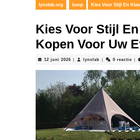
lynxlab.org
koop
Kies Voor Stijl En Kl
Kies Voor Stijl E
Kopen Voor Uw 
12
lynxlab
12 juni 2026
lynxlab
0 reactie
|
|
|
juni
2026