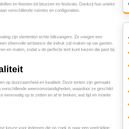
iloften en feesten tot beurzen en festivals. Dankzij hun unieke
n verschillende ruimtes en configuraties.
raling zijn stertenten echte blikvangers. Ze voegen een
een sfeervolle ambiance die indruk zal maken op uw gasten.
ren en maten, zodat u de perfecte tent kunt kiezen die past bij
iteit
enen op duurzaamheid en kwaliteit. Deze tenten zijn gemaakt
en verschillende weersomstandigheden, waardoor ze geschikt
ze eenvoudig op te zetten en af te breken, wat tijd en moeite
me keuze voor iedereen die op zoek is naar een veelzijdige,