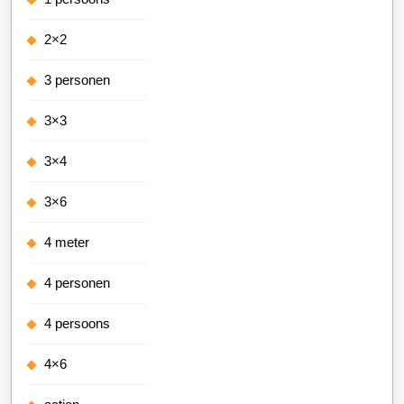
2×2
3 personen
3×3
3×4
3×6
4 meter
4 personen
4 persoons
4×6