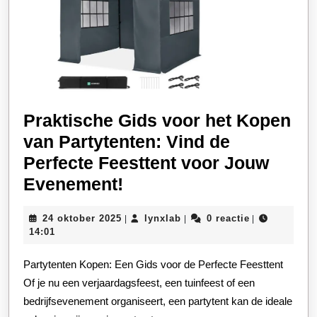
Praktische Gids voor het Kopen
van Partytenten: Vind de
Perfecte Feesttent voor Jouw
Praktische
Evenement!
Gids
24
lynxlab
24 oktober 2025
lynxlab
0 reactie
|
|
|
voor
oktober
14:01
het
2025
Partytenten Kopen: Een Gids voor de Perfecte Feesttent
Kopen
Of je nu een verjaardagsfeest, een tuinfeest of een
van
bedrijfsevenement organiseert, een partytent kan de ideale
Partytenten: