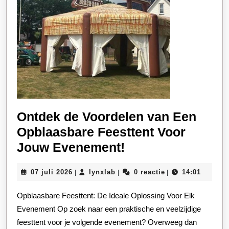
Ontdek de Voordelen van Een
Opblaasbare Feesttent Voor
Ontdek
Jouw Evenement!
de
07
lynxlab
07 juli 2026
lynxlab
0 reactie
14:01
|
|
|
Voordelen
juli
van
2026
Opblaasbare Feesttent: De Ideale Oplossing Voor Elk
Een
Evenement Op zoek naar een praktische en veelzijdige
Opblaasbare
feesttent voor je volgende evenement? Overweeg dan