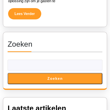
oplossing zijn om je gasten te
Vind
de
Lees
Lees Verder
Perfecte
Verder
Feesttent
voor
Jouw
Zoeken
Evenement!
Zoeken
Laatste artikelen