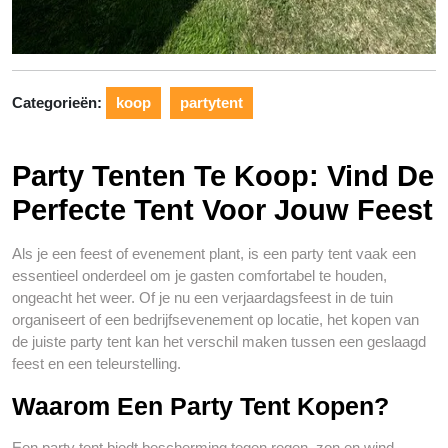
Categorieën:
koop
partytent
Party Tenten Te Koop: Vind De
Perfecte Tent Voor Jouw Feest
Als je een feest of evenement plant, is een party tent vaak een
essentieel onderdeel om je gasten comfortabel te houden,
ongeacht het weer. Of je nu een verjaardagsfeest in de tuin
organiseert of een bedrijfsevenement op locatie, het kopen van
de juiste party tent kan het verschil maken tussen een geslaagd
feest en een teleurstelling.
Waarom Een Party Tent Kopen?
Een party tent biedt bescherming tegen regen, zon en wind,