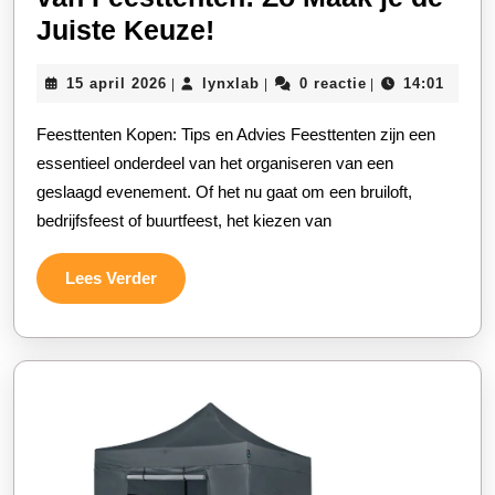
Praktische
Juiste Keuze!
Tips
15
lynxlab
15 april 2026
lynxlab
0 reactie
14:01
|
|
|
voor
april
het
2026
Feesttenten Kopen: Tips en Advies Feesttenten zijn een
Kopen
essentieel onderdeel van het organiseren van een
van
geslaagd evenement. Of het nu gaat om een bruiloft,
bedrijfsfeest of buurtfeest, het kiezen van
Feesttenten:
Zo
Lees
Lees Verder
Maak
Verder
je
de
Juiste
Keuze!