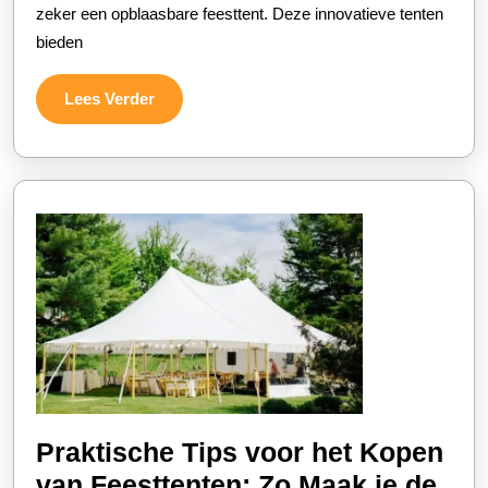
zeker een opblaasbare feesttent. Deze innovatieve tenten
Feesttent
bieden
Voor
Jouw
Lees
Lees Verder
Evenement!
Verder
Praktische Tips voor het Kopen
van Feesttenten: Zo Maak je de