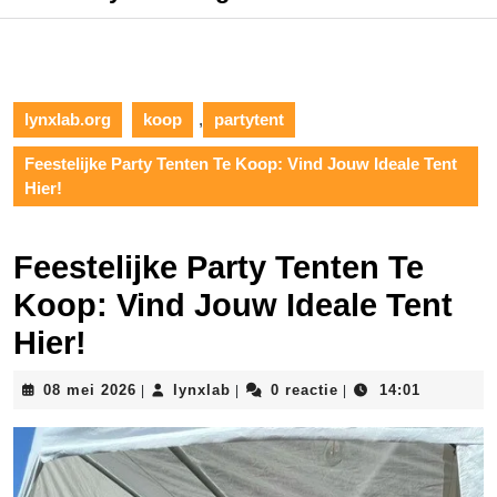
lynxlab.org
koop
,
partytent
Feestelijke Party Tenten Te Koop: Vind Jouw Ideale Tent
Hier!
Feestelijke Party Tenten Te
Koop: Vind Jouw Ideale Tent
Hier!
08
lynxlab
08 mei 2026
lynxlab
0 reactie
14:01
|
|
|
mei
2026