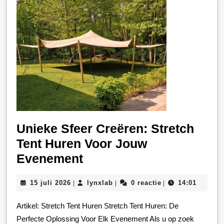
Unieke Sfeer Creëren: Stretch
Tent Huren Voor Jouw
Unieke
Evenement
Sfeer
15
lynxlab
15 juli 2026
lynxlab
0 reactie
14:01
|
|
|
Creëren:
juli
Stretch
2026
Artikel: Stretch Tent Huren Stretch Tent Huren: De
Tent
Perfecte Oplossing Voor Elk Evenement Als u op zoek