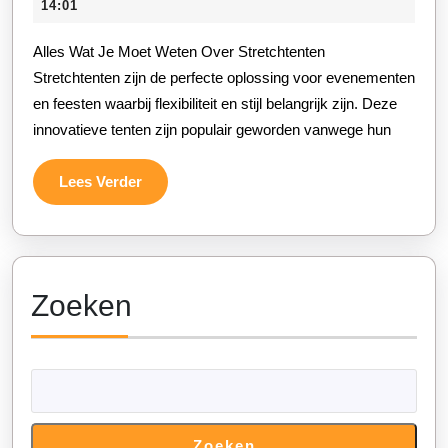
oktober
14:01
van
2025
Alles Wat Je Moet Weten Over Stretchtenten
Stretchtenten
Stretchtenten zijn de perfecte oplossing voor evenementen
voor
en feesten waarbij flexibiliteit en stijl belangrijk zijn. Deze
Jouw
innovatieve tenten zijn populair geworden vanwege hun
Evenement!
Lees
Lees Verder
Verder
Zoeken
Zoeken