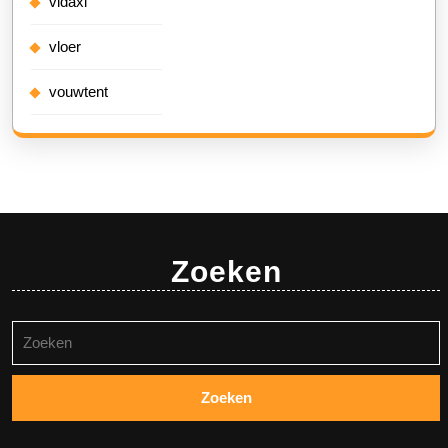
vidaxl
vloer
vouwtent
Zoeken
Zoeken
naar: