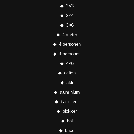
3×3
3×4
3×6
4 meter
4 personen
4 persoons
4×6
action
aldi
aluminium
baco tent
blokker
bol
brico