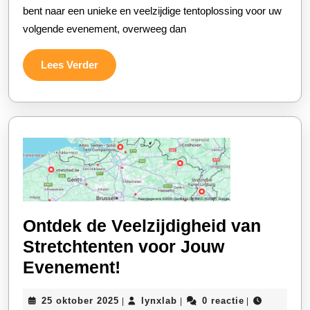
Huren
bent naar een unieke en veelzijdige tentoplossing voor uw
volgende evenement, overweeg dan
Voor
Jouw
Lees
Lees Verder
Evenement
Verder
Ontdek de Veelzijdigheid van
Stretchtenten voor Jouw
Ontdek
Evenement!
de
25
lynxlab
25 oktober 2025
lynxlab
0 reactie
|
|
|
Veelzijdigheid