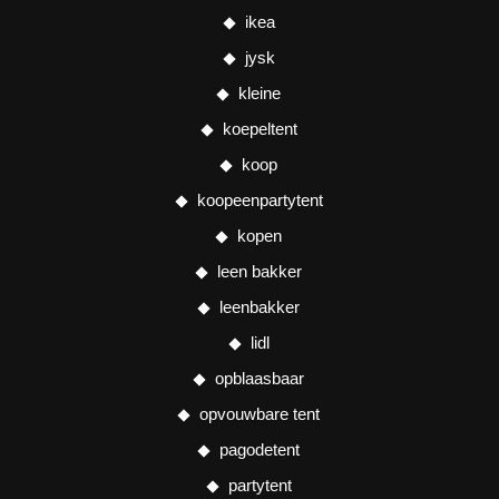
ikea
jysk
kleine
koepeltent
koop
koopeenpartytent
kopen
leen bakker
leenbakker
lidl
opblaasbaar
opvouwbare tent
pagodetent
partytent