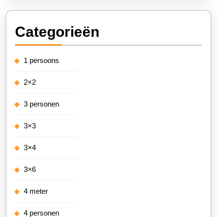
Categorieën
1 persoons
2×2
3 personen
3×3
3×4
3×6
4 meter
4 personen