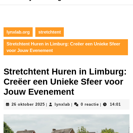
lynxlab.org
stretchtent
Stretchtent Huren in Limburg: Creëer een Unieke Sfeer
voor Jouw Evenement
Stretchtent Huren in Limburg:
Creëer een Unieke Sfeer voor
Jouw Evenement
26
lynxlab
26 oktober 2025
lynxlab
0 reactie
14:01
|
|
|
oktober
2025