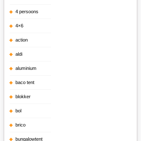
4 persoons
4×6
action
aldi
aluminium
baco tent
blokker
bol
brico
bungalowtent