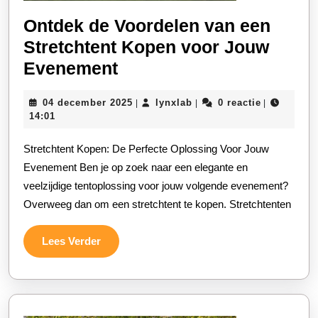
Ontdek de Voordelen van een
Stretchtent Kopen voor Jouw
Ontdek
Evenement
de
04
lynxlab
04 december 2025
lynxlab
0 reactie
|
|
|
Voordelen
december
14:01
van
2025
Stretchtent Kopen: De Perfecte Oplossing Voor Jouw
een
Evenement Ben je op zoek naar een elegante en
Stretchtent
veelzijdige tentoplossing voor jouw volgende evenement?
Kopen
Overweeg dan om een stretchtent te kopen. Stretchtenten
voor
Jouw
Lees
Lees Verder
Evenement
Verder