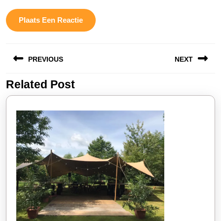
Berichtnavigatie
PREVIOUS
NEXT
Related Post
Vorige
Volgende
bericht:
bericht: