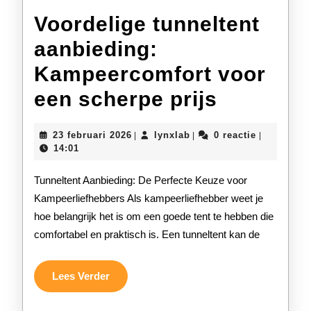
Voordelige tunneltent
aanbieding:
Kampeercomfort voor
Voordeli
een scherpe prijs
tunnelte
23
lynxlab
23 februari 2026
lynxlab
0 reactie
|
|
|
aanbiedi
februari
14:01
2026
Kampeer
Tunneltent Aanbieding: De Perfecte Keuze voor
voor
Kampeerliefhebbers Als kampeerliefhebber weet je
hoe belangrijk het is om een goede tent te hebben die
een
comfortabel en praktisch is. Een tunneltent kan de
scherpe
prijs
Lees
Lees Verder
Verder