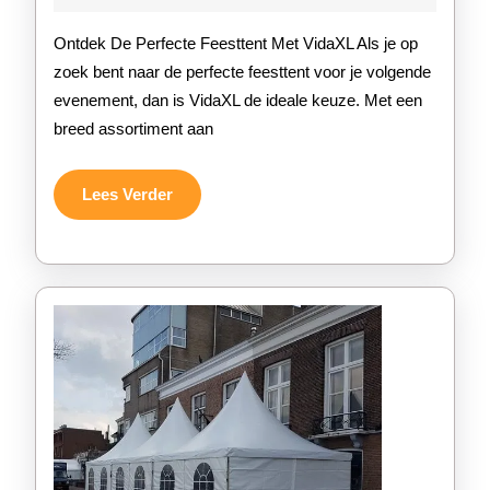
2026
Part
Ontdek De Perfecte Feesttent Met VidaXL Als je op
bij
zoek bent naar de perfecte feesttent voor je volgende
evenement, dan is VidaXL de ideale keuze. Met een
Vid
breed assortiment aan
voo
Jou
Lees
Lees Verder
Verder
Eve