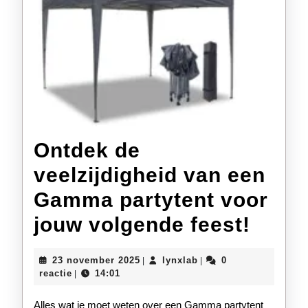
Ontdek de
veelzijdigheid van een
Gamma partytent voor
Ontd
jouw volgende feest!
de
23
lynxlab
23 november 2025
lynxlab
0
|
|
veelz
november
reactie
14:01
|
2025
van
Alles wat je moet weten over een Gamma partytent