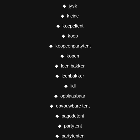
jysk
kleine
koepeltent
koop
koopeenpartytent
kopen
leen bakker
leenbakker
lidl
opblaasbaar
opvouwbare tent
pagodetent
partytent
partytenten