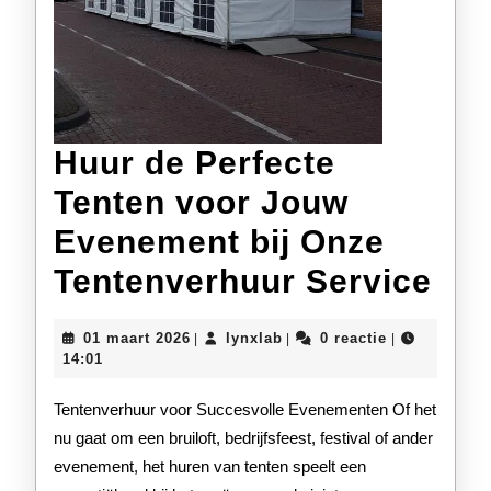
Huur de Perfecte
Tenten voor Jouw
Evenement bij Onze
Hu
Tentenverhuur Service
de
01
lynxlab
01 maart 2026
lynxlab
0 reactie
|
|
|
Per
maart
14:01
2026
Ten
Tentenverhuur voor Succesvolle Evenementen Of het
voo
nu gaat om een bruiloft, bedrijfsfeest, festival of ander
evenement, het huren van tenten speelt een
Jo