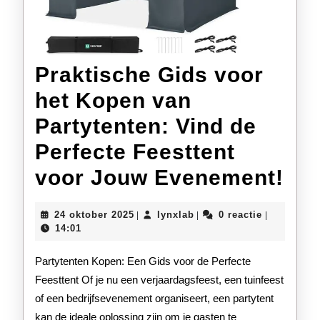
Praktische Gids voor
het Kopen van
Partytenten: Vind de
Perfecte Feesttent
Pra
voor Jouw Evenement!
Gi
24
lynxlab
24 oktober 2025
lynxlab
0 reactie
|
|
|
voo
oktober
14:01
2025
het
Partytenten Kopen: Een Gids voor de Perfecte
Ko
Feesttent Of je nu een verjaardagsfeest, een tuinfeest
of een bedrijfsevenement organiseert, een partytent
va
kan de ideale oplossing zijn om je gasten te