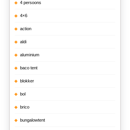
4 persoons
4×6
action
aldi
aluminium
baco tent
blokker
bol
brico
bungalowtent