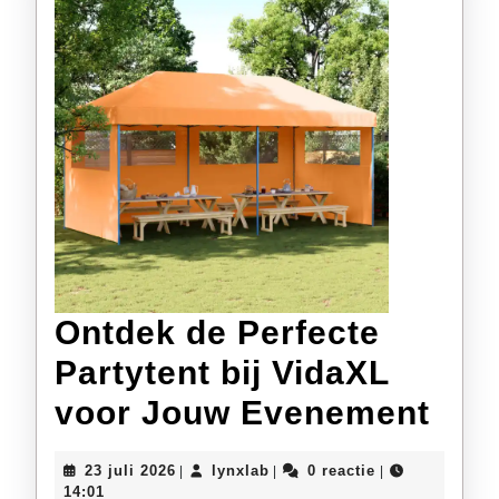
Ontdek de Perfecte
Partytent bij VidaXL
Ont
voor Jouw Evenement
de
23
lynxlab
23 juli 2026
lynxlab
0 reactie
|
|
|
Per
juli
14:01