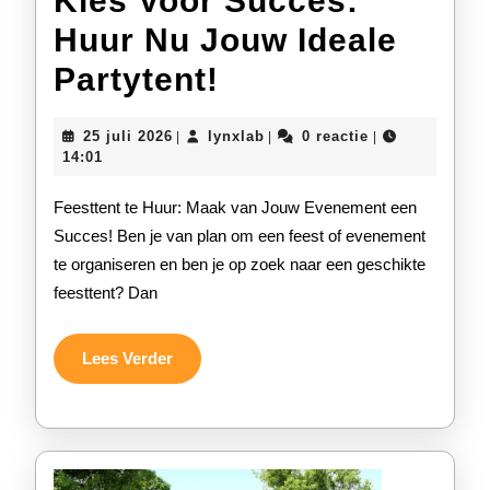
Kies Voor Succes:
Huur Nu Jouw Ideale
Kies
Partytent!
Voor
25
lynxlab
25 juli 2026
lynxlab
0 reactie
|
|
|
Succes:
juli
14:01
2026
Huur
Feesttent te Huur: Maak van Jouw Evenement een
Nu
Succes! Ben je van plan om een feest of evenement
te organiseren en ben je op zoek naar een geschikte
Jouw
feesttent? Dan
Ideale
Partytent!
Lees
Lees Verder
Verder