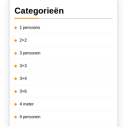
Categorieën
1 persoons
2×2
3 personen
3×3
3×4
3×6
4 meter
4 personen