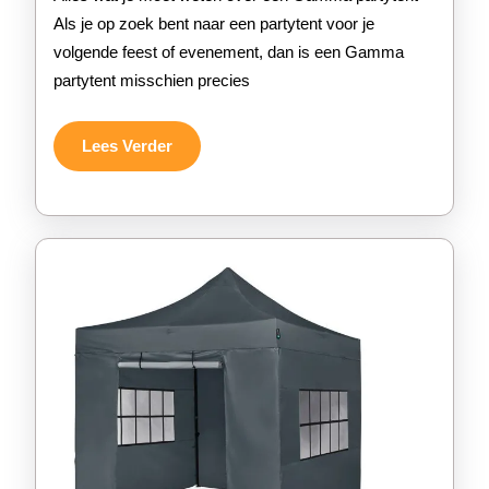
een
Als je op zoek bent naar een partytent voor je
volgende feest of evenement, dan is een Gamma
Gam
partytent misschien precies
party
voor
Lees
Lees Verder
Verder
jouw
volg
feest