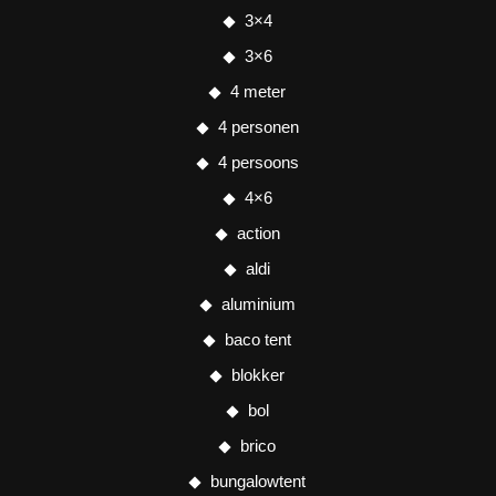
3×4
3×6
4 meter
4 personen
4 persoons
4×6
action
aldi
aluminium
baco tent
blokker
bol
brico
bungalowtent