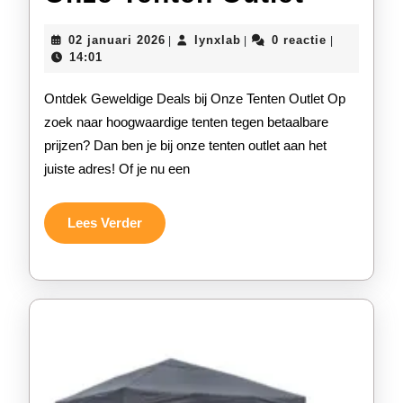
Topaan
02
lynxlab
02 januari 2026
lynxlab
0 reactie
|
|
|
bij
januari
14:01
2026
Onze
Ontdek Geweldige Deals bij Onze Tenten Outlet Op
Tenten
zoek naar hoogwaardige tenten tegen betaalbare
prijzen? Dan ben je bij onze tenten outlet aan het
Outlet
juiste adres! Of je nu een
Lees
Lees Verder
Verder