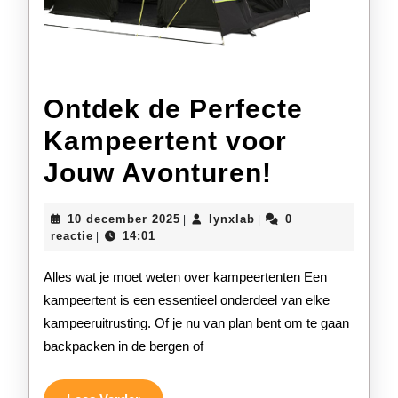
Ontdek de Perfecte
Kampeertent voor
Ontdek
Jouw Avonturen!
de
10
lynxlab
10 december 2025
lynxlab
0
|
|
Perfecte
december
reactie
14:01
|
2025
Kampeert
Alles wat je moet weten over kampeertenten Een
voor
kampeertent is een essentieel onderdeel van elke
kampeeruitrusting. Of je nu van plan bent om te gaan
Jouw
backpacken in de bergen of
Avonture