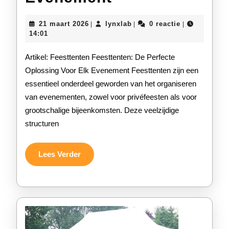
de
21
lynxlab
21 maart 2026
lynxlab
0 reactie
|
|
|
Veelzijdigheid
maart
14:01
2026
van
Artikel: Feesttenten Feesttenten: De Perfecte
Feesttenten
Oplossing Voor Elk Evenement Feesttenten zijn een
essentieel onderdeel geworden van het organiseren
voor
van evenementen, zowel voor privéfeesten als voor
Elk
grootschalige bijeenkomsten. Deze veelzijdige
Evenement
structuren
Lees
Lees Verder
Verder