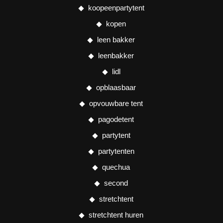
koopeenpartytent
kopen
leen bakker
leenbakker
lidl
opblaasbaar
opvouwbare tent
pagodetent
partytent
partytenten
quechua
second
stretchtent
stretchtent huren