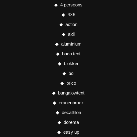
4 persoons
4×6
action
aldi
aluminium
baco tent
blokker
bol
brico
bungalowtent
cranenbroek
decathlon
dorema
easy up