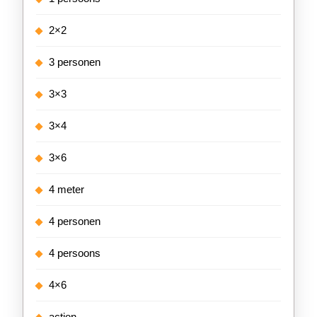
2×2
3 personen
3×3
3×4
3×6
4 meter
4 personen
4 persoons
4×6
action