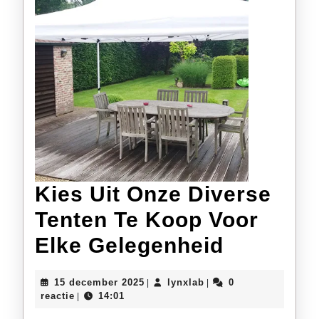
Kies Uit Onze Diverse
Tenten Te Koop Voor
Kies
Elke Gelegenheid
Uit
15
lynxlab
15 december 2025
lynxlab
0
|
|
Onze
december
reactie
14:01
|
2025