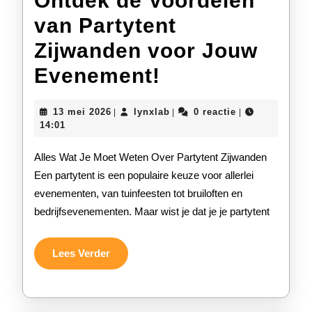
Ontdek de Voordelen
van Partytent
Zijwanden voor Jouw
Ontdek
Evenement!
de
13
lynxlab
13 mei 2026
lynxlab
0 reactie
|
|
|
Voordelen
mei
14:01
2026
van
Alles Wat Je Moet Weten Over Partytent Zijwanden
Partytent
Een partytent is een populaire keuze voor allerlei
evenementen, van tuinfeesten tot bruiloften en
Zijwanden
bedrijfsevenementen. Maar wist je dat je je partytent
voor
Jouw
Lees
Lees Verder
Verder
Evenement!