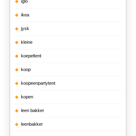
iglo
ikea
jysk
kleine
koepeltent
koop
koopeenpartytent
kopen
leen bakker
leenbakker