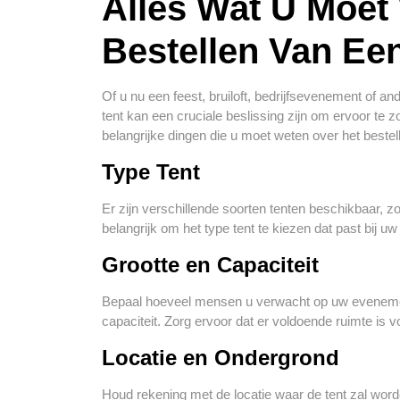
Alles Wat U Moet
Bestellen Van Ee
Of u nu een feest, bruiloft, bedrijfsevenement of a
tent kan een cruciale beslissing zijn om ervoor te 
belangrijke dingen die u moet weten over het bestel
Type Tent
Er zijn verschillende soorten tenten beschikbaar, z
belangrijk om het type tent te kiezen dat past bij 
Grootte en Capaciteit
Bepaal hoeveel mensen u verwacht op uw evenement
capaciteit. Zorg ervoor dat er voldoende ruimte is
Locatie en Ondergrond
Houd rekening met de locatie waar de tent zal wor