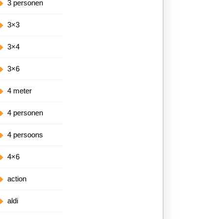
3 personen
3×3
3×4
3×6
4 meter
4 personen
4 persoons
4×6
action
aldi