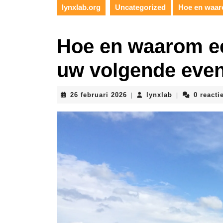
lynxlab.org
Uncategorized
Hoe en waar
Hoe en waarom ee
uw volgende eve
26
lynxlab
26 februari 2026
lynxlab
0 reacti
|
|
februari
2026