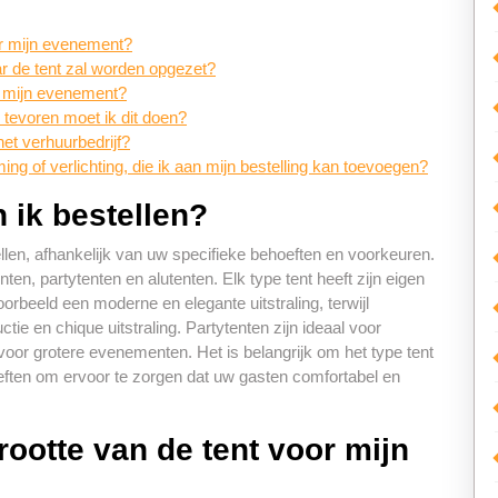
oor mijn evenement?
aar de tent zal worden opgezet?
ns mijn evenement?
 tevoren moet ik dit doen?
het verhuurbedrijf?
ing of verlichting, die ik aan mijn bestelling kan toevoegen?
 ik bestellen?
ellen, afhankelijk van uw specifieke behoeften en voorkeuren.
ten, partytenten en alutenten. Elk type tent heeft zijn eigen
rbeeld een moderne en elegante uitstraling, terwijl
e en chique uitstraling. Partytenten zijn ideaal voor
voor grotere evenementen. Het is belangrijk om het type tent
eften om ervoor te zorgen dat uw gasten comfortabel en
rootte van de tent voor mijn