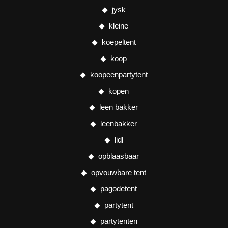
jysk
kleine
koepeltent
koop
koopeenpartytent
kopen
leen bakker
leenbakker
lidl
opblaasbaar
opvouwbare tent
pagodetent
partytent
partytenten