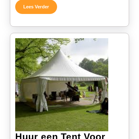
Onze
Lees
Lees Verder
Verder
Evenemen
Tenten
Verhuur
Service
Huur een Tent Voor