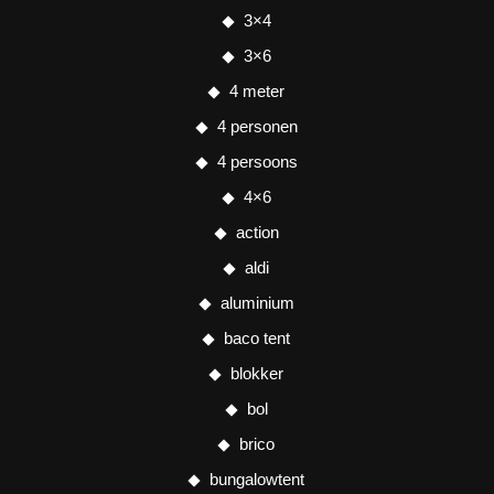
3×4
3×6
4 meter
4 personen
4 persoons
4×6
action
aldi
aluminium
baco tent
blokker
bol
brico
bungalowtent