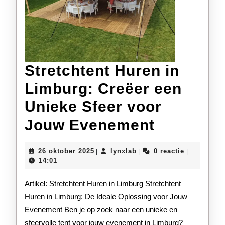
Stretchtent Huren in
Limburg: Creëer een
Unieke Sfeer voor
Stretchte
Jouw Evenement
Huren
26
lynxlab
26 oktober 2025
lynxlab
0 reactie
|
|
|
in
oktober
14:01
2025
Limburg:
Artikel: Stretchtent Huren in Limburg Stretchtent
Creëer
Huren in Limburg: De Ideale Oplossing voor Jouw
Evenement Ben je op zoek naar een unieke en
een
sfeervolle tent voor jouw evenement in Limburg?