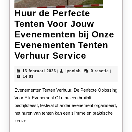
Huur de Perfecte
Tenten Voor Jouw
Evenementen bij Onze
Evenementen Tenten
Huur
Verhuur Service
de
13
lynxlab
13 februari 2026
lynxlab
0 reactie
|
|
|
Perfecte
februari
14:01
2026
Tenten
Evenementen Tenten Verhuur: De Perfecte Oplossing
Voor
Voor Elk Evenement Of u nu een bruiloft,
bedrijfsfeest, festival of ander evenement organiseert,
Jouw
het huren van tenten kan een slimme en praktische
Evenemen
keuze
bij