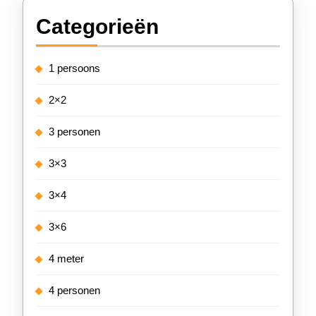
Categorieën
1 persoons
2×2
3 personen
3×3
3×4
3×6
4 meter
4 personen