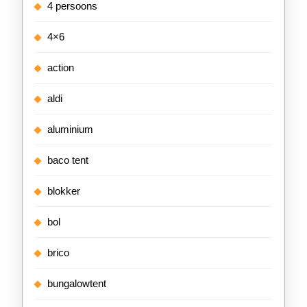
4 persoons
4×6
action
aldi
aluminium
baco tent
blokker
bol
brico
bungalowtent