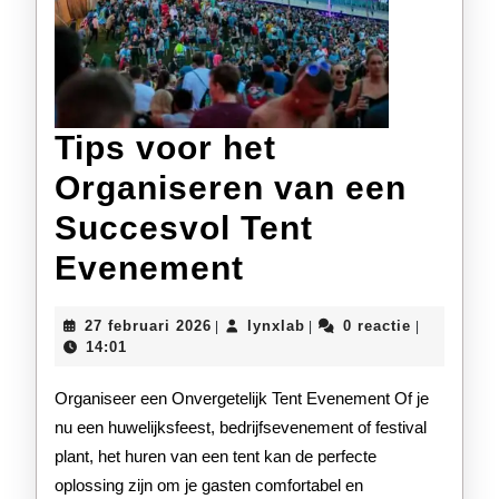
Tips voor het
Organiseren van een
Succesvol Tent
Tips
Evenement
voor
27
lynxlab
27 februari 2026
lynxlab
0 reactie
|
|
|
het
februari
14:01
2026
Organiseren
Organiseer een Onvergetelijk Tent Evenement Of je
van
nu een huwelijksfeest, bedrijfsevenement of festival
plant, het huren van een tent kan de perfecte
een
oplossing zijn om je gasten comfortabel en