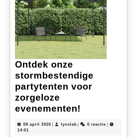
Ontdek onze
stormbestendige
partytenten voor
zorgeloze
Ontdek
evenementen!
onze
08
lynxlab
08 april 2026
lynxlab
0 reactie
|
|
|
stormbeste
april
14:01
2026