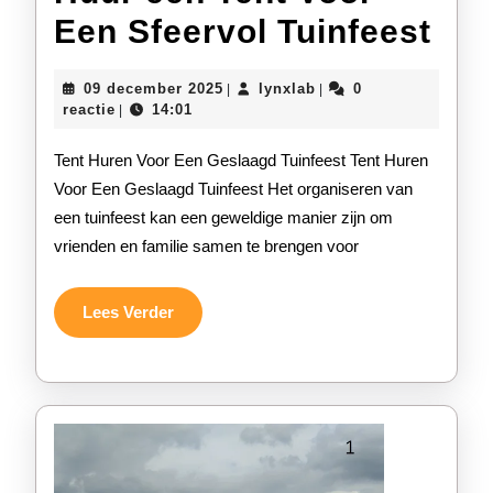
Huu
Een Sfeervol Tuinfeest
een
09
lynxlab
09 december 2025
lynxlab
0
|
|
Ten
december
reactie
14:01
|
2025
Voo
Tent Huren Voor Een Geslaagd Tuinfeest Tent Huren
Ee
Voor Een Geslaagd Tuinfeest Het organiseren van
een tuinfeest kan een geweldige manier zijn om
Sfe
vrienden en familie samen te brengen voor
Tui
Lees
Lees Verder
Verder