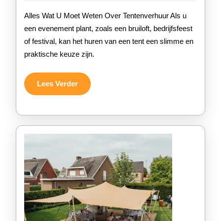
2025
Ten
Alles Wat U Moet Weten Over Tentenverhuur Als u
voo
een evenement plant, zoals een bruiloft, bedrijfsfeest
of festival, kan het huren van een tent een slimme en
Jo
praktische keuze zijn.
Ev
bij
Lees
Lees Verder
Verder
On
Ten
Ser