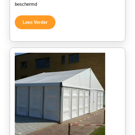
Succesvol
beschermd
Tent
Evenement
Lees
Lees Verder
Verder