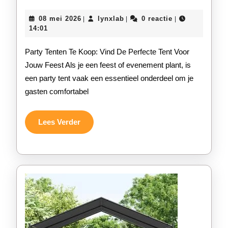
Par
08
lynxlab
08 mei 2026
lynxlab
0 reactie
|
|
|
Ten
mei
14:01
2026
Te
Party Tenten Te Koop: Vind De Perfecte Tent Voor
Koo
Jouw Feest Als je een feest of evenement plant, is
een party tent vaak een essentieel onderdeel om je
Vin
gasten comfortabel
Jou
Idea
Lees
Lees Verder
Verder
Ten
Hier