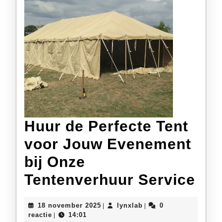
Huur de Perfecte Tent
voor Jouw Evenement
bij Onze
Hu
Tentenverhuur Service
de
18
lynxlab
18 november 2025
lynxlab
0
|
|
Per
november
reactie
14:01
|